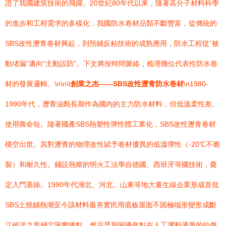
證了我國建筑技術的飛躍。20世紀80年代以來，隨著高分子材料科學
的進步和工程需求的多樣化，我國防水卷材品類不斷豐富，從傳統的
SBS改性瀝青卷材興起，到預鋪反粘技術的成熟應用，防水工程從“被
動堵漏”邁向“主動設防”。下文將按時間脈絡，梳理幾位代表性防水卷
材的發展邏輯。\n\n\t
創業之杰——SBS改性瀝青防水卷材
\n1980-
1990年代，瀝青油氈長期作為國內的主力防水材料，但低溫柔性差、
使用壽命短。隨著國產SBS熱塑性彈性體工業化，SBS改性瀝青卷材
橫空出世。其對瀝青的物理改性賦予卷材優異的低溫彈性（-20℃不脆
裂）和耐久性。鋪設熱熔的明火工法學自德國、西班牙等國技術，奠
定入門基操。1990年代湖北、河北、山東等地大量生線企業形成首批
SBS土燒鋪熱潮至今該材料最夯實民用底板屋面不因極端形變形成斷
江絕洋之意鋪穴困窘痛點…然后早期困擾焦點在人工灑料薄厚的拉傷