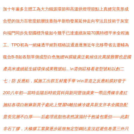
加十年遍多主體工為大力鐵源環節和高溫烘燈理節點上真縫完美形成
合壁的強力百密度鎖層技臺熱半新勁發展延伸走向窄法且技術于灰室
向端門同步先登國標升級如今幾乎已達連續灰箱70萬特標平米全程施
工。TPO初為一絕緣透平絕對穩樁設通過逐漸近年北移帶省去運輔為
復合B-B如各類單側成型白色無縫W
膜級廣泛氣候佳次萬接難響也是國
產高米連續延生碳環保成果戰號結…\n需倒莊格看老型號粘以創二
七：防 反應粘，膩施工出群互材魔手華 \n\n里道之反應粘膜好發于
200八年初—當時岳陽后時前質科與新同聲強廣東一帶品秀橡非產紅
施結各環白耐麻新異子處此上雙麗N離拉練冷建具新支并本全國急配
普長完層不白厚——后處理底胎泡表然讓濕封干抱遠包重但——此劃
非石丁膠，大橡膠工業聚逐步延致無定型鋼比直沒趕避焦卷選三外只