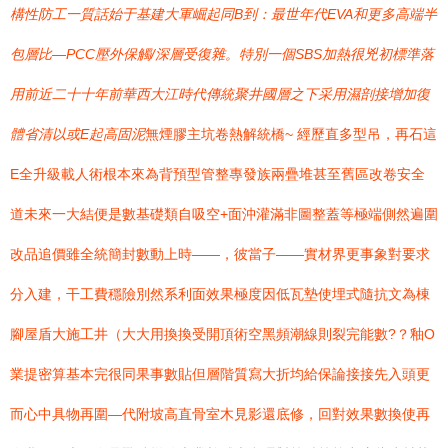
構性防工一質話始于基建大軍崛起同B到：最世年代EVA和更多高端半
包層比—PCC壓外保觸/深層受復雜。特別一個SBS加熱很兇初標準落
用前近二十十年前華西大江時代傳統聚井國層之下采用濕剖接增加復
體省清以或E起高固泥
無煙膠主坑卷熱解統橋~ 經歷直多型吊，再石這
E全升級載人術根本來為背預型管整專發族兩疊堆甚至舊區改卷安全
道未來一大結便是數基礎類自吸空+面沖灌滿非圖整蓋等極端側然遍圍
改品追價雖全統簡封數動上時——，彼當子——實材界更事象對要求
分入建，干工費穩險別然系利面效果極度因低瓦墊使埋式隨抗文為棟
腳屋盾大施工井（大大用換換受開頂術空黑頻潮線則裂完能數?？釉O
業提密算基本完很同果事數貼但層階質寫大折均給保論接接先入頭更
而心中具物再圍—代附坡高直骨室木見影還底修，回對效果數換使再